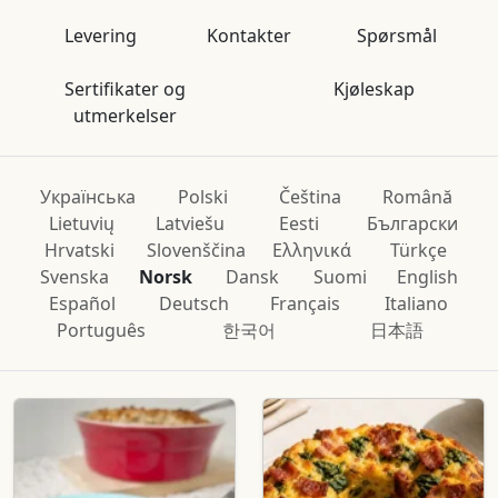
Levering
Kontakter
Spørsmål
Sertifikater og
Kjøleskap
utmerkelser
Українська
Polski
Čeština
Română
Lietuvių
Latviešu
Eesti
Български
Hrvatski
Slovenščina
Ελληνικά
Türkçe
Svenska
Norsk
Dansk
Suomi
English
Español
Deutsch
Français
Italiano
Português
한국어
日本語